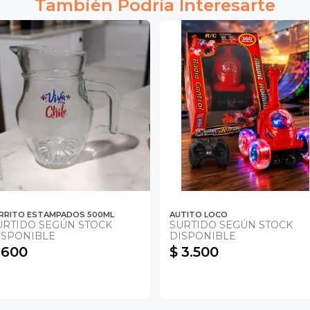
También Podría Interesarte
RRITO ESTAMPADOS 500ML
AUTITO LOCO
URTIDO SEGÚN STOCK
SURTIDO SEGÚN STOCK
ISPONIBLE
DISPONIBLE
 600
$ 3.500