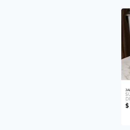
JA
S
D
$