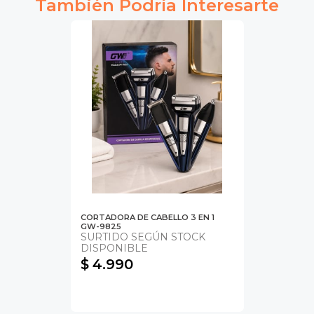
También Podría Interesarte
CORTADORA DE CABELLO 3 EN 1
GW-9825
SURTIDO SEGÚN STOCK
DISPONIBLE
$ 4.990