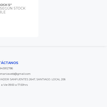
GICA 12"
 SEGÚN STOCK
BLE
TÁCTANOS
945912786
omaniaweb@gmail.com
VADOR SANFUENTES 2647, SANTIAGO. LOCAL 206
a Vie 09:00 a 17:00hrs