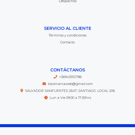
Despachos
SERVICIO AL CLIENTE
Términos y condiciones
Contacto
CONTÁCTANOS
+56945912786
lokomaniaweb@gmail.com
SALVADOR SANFUENTES 2647, SANTIAGO. LOCAL 206
Lun a Vie 09:00 a 17:00hrs
Lokomania © 2026
Creado por
Bsale